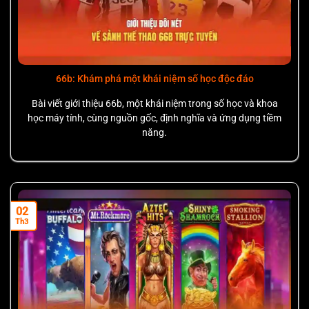
hóa ngân sách và tránh các ràng buộc quá phức tạp sẽ
giúp bạn tận dụng tối đa giá trị mà ưu đãi mang lại.
Vòng quay miễn phí và thưởng tích lũy
66b: Khám phá một khái niệm số học độc đáo
Vòng quay miễn phí là cách đơn giản để thử vận may mà
không rủi ro tiền thật. Thường đi kèm với điều kiện cược và
Bài viết giới thiệu 66b, một khái niệm trong số học và khoa
giới hạn trò chơi. Thưởng tích lũy dành cho khách hàng
học máy tính, cùng nguồn gốc, định nghĩa và ứng dụng tiềm
năng.
thân thiết bằng cách tích lũy điểm hoặc tiền cược; từ đó
bạn có thể đổi lấy tiền thưởng hoặc vé cược bổ sung.
Hoàn tiền và các ưu đãi quay lại
Chương trình hoàn tiền giúp bạn giảm thua lỗ ở các lần
02
cược thất bại. Đọc kỹ tỷ lệ hoàn tiền, ngày áp dụng và điều
Th3
kiện rút tiền để đảm bảo bạn nhận được phần thưởng
đúng với kỳ vọng.
Mẹo tối ưu để tận dụng khuyến mãi 66b