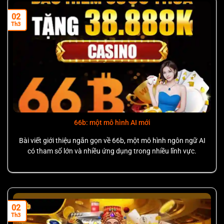
tiền. Điều quan trọng là luôn so sánh giữa các đề nghị,
02
kiểm tra điều kiện tham gia và thời hạn áp dụng để chọn
Th3
ưu đãi phù hợp với phong cách chơi của bạn.
66b: một mô hình AI mới
Bài viết giới thiệu ngắn gọn về 66b, một mô hình ngôn ngữ AI
có tham số lớn và nhiều ứng dụng trong nhiều lĩnh vực.
02
gioi-thieu-khuyenmai-66b
Th3