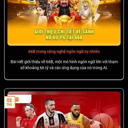
Khi tham gia, người chơi nên coi khuyến mãi như một trợ
thủ tài chính, không phải một nguồn thu nhập thường
xuyên. Việc đặt giới hạn chi tiêu và tuân thủ ngân sách
giúp trải nghiệm cá cược an toàn và bền vững hơn.
Các loại khuyến mãi phổ biến trên 66b
66B trong công nghệ ngôn ngữ tự nhiên
Khuyến mãi trên 66b đa dạng, từ tiền thưởng chào mừng
khi đăng ký cho tới các chương trình hoàn tiền theo tuần.
Bài viết giới thiệu về 66B, một mô hình ngôn ngữ lớn với tham
Mỗi loại có điều kiện cược riêng và thời gian giới hạn. Dưới
số khoảng 66 tỷ và các ứng dụng của nó trong AI.
đây là một số loại phổ biến và cách tận dụng chúng một
cách có trách nhiệm.
Tiền thưởng chào mừng
02
Tiền thưởng chào mừng là một trong những gói ưu đãi
Th3
được nhiều người săn đón. Để nhận được tiền thưởng này,
người chơi cần đăng ký, xác minh tài khoản và thực hiện
một khoản nạp tiền nhất định. Theo dõi tỷ lệ thưởng, tối ưu