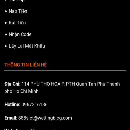
Nạp Tiền
Kết luận
Rút Tiền
66b mang đến một loạt khuyến mãi có tiềm năng nâng cao
trải nghiệm cược khi được dùng đúng cách. Hiểu rõ điều
Nhận Code
kiện, quản lý ngân sách và chọn lọc ưu đãi phù hợp với
Lấy Lại Mật Khẩu
phong cách chơi sẽ giúp bạn nhận lợi ích dài hạn mà vẫn
duy trì an toàn. Lưu ý luôn chơi có trách nhiệm và chọn
những nền tảng uy tín để bảo vệ quỹ và danh tiếng của
THÔNG TIN LIÊN HỆ
bạn.
Địa Chỉ:
114 PHU THO HOA P. PTH Quan Tan Phu Thanh
pho Ho Chi Minh
Hotline:
0967316136
Email:
888slot@wettingblog.com