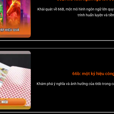
Khái quát về 66B, một mô hình ngôn ngữ lớn quy
trình huấn luyện và ti
66b: một ký hiệu côn
Khám phá ý nghĩa và ảnh hưởng của 66b trong các
Bao-mat-thong-tin-66b
Khám phá các kênh liên hệ phổ biến và phù hợp