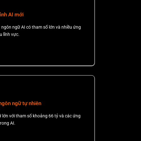
ình AI mới
nh ngôn ngữ AI có tham số lớn và nhiều ứng
u lĩnh vực.
ngôn ngữ tự nhiên
gữ lớn với tham số khoảng 66 tỷ và các ứng
rong AI.