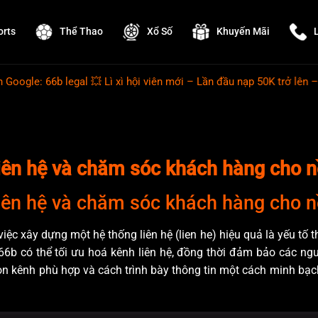
orts
Thể Thao
Xổ Số
Khuyến Mãi
6b legal 💥 Lì xì hội viên mới – Lần đầu nạp 50K trở lên – Tặ
 liên hệ và chăm sóc khách hàng cho n
 liên hệ và chăm sóc khách hàng cho n
ệc xây dựng một hệ thống liên hệ (lien he) hiệu quả là yếu tố th
 66b có thể tối ưu hoá kênh liên hệ, đồng thời đảm bảo các n
chọn kênh phù hợp và cách trình bày thông tin một cách minh bạ