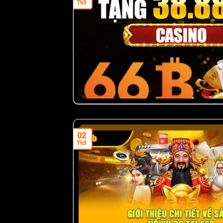
Th3
Danh mục nhanh
02
Th3