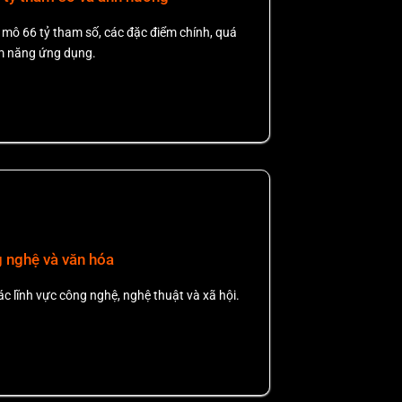
 mô 66 tỷ tham số, các đặc điểm chính, quá
ềm năng ứng dụng.
g nghệ và văn hóa
 lĩnh vực công nghệ, nghệ thuật và xã hội.