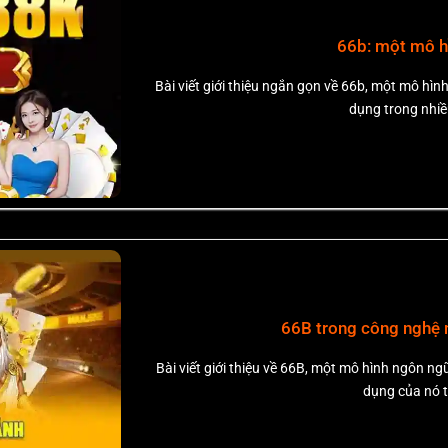
66b: một mô h
Bài viết giới thiệu ngắn gọn về 66b, một mô hì
dụng trong nhiề
Giao-dien-lien-he-66b
1. 66b và vai trò của liên hệ trong trải nghiệm người dùng
2. Các kênh liên hệ phổ biến và cách tối ưu
3. Thiết kế liên hệ trên trang cược: UX & bảo mật
66B trong công nghệ 
4. Xây dựng uy tín và E-E-A-T cho trang
Bài viết giới thiệu về 66B, một mô hình ngôn n
dụng của nó t
5. Lưu ý an toàn cho người chơi
6. Ví dụ thực tế triển khai liên hệ cho 66b