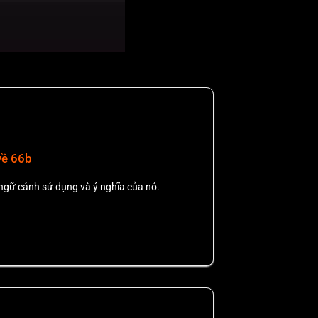
 về 66b
 ngữ cảnh sử dụng và ý nghĩa của nó.