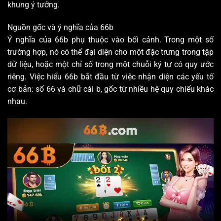
khung ý tưởng.
Nguồn gốc và ý nghĩa của 66b
Ý nghĩa của 66b phụ thuộc vào bối cảnh. Trong một số
trường hợp, nó có thể đại diện cho một đặc trưng trong tập
dữ liệu, hoặc một chỉ số trong một chuỗi ký tự có quy ước
riêng. Việc hiểu 66b bắt đầu từ việc nhận diện các yếu tố
cơ bản: số 66 và chữ cái b, gốc từ nhiều hệ quy chiếu khác
nhau.