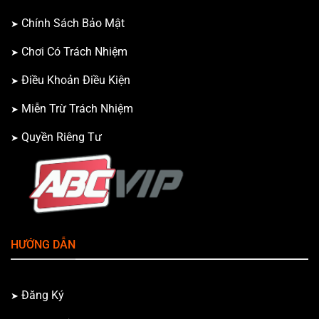
Chính Sách Bảo Mật
Chơi Có Trách Nhiệm
Điều Khoản Điều Kiện
Miễn Trừ Trách Nhiệm
Quyền Riêng Tư
HƯỚNG DẪN
Đăng Ký