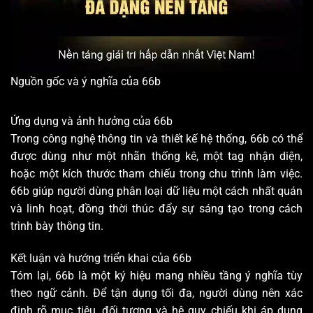
Nguồn gốc và ý nghĩa của 66b
Ứng dụng và ảnh hưởng của 66b
Trong công nghệ thông tin và thiết kế hệ thống, 66b có thể
được dùng như một nhãn thống kê, một tag nhận diện,
hoặc một kích thước tham chiếu trong chu trình làm việc.
66b giúp người dùng phân loại dữ liệu một cách nhất quán
và linh hoạt, đồng thời thúc đẩy sự sáng tạo trong cách
trình bày thông tin.
Kết luận và hướng triển khai của 66b
Tóm lại, 66b là một ký hiệu mang nhiều tầng ý nghĩa tùy
theo ngữ cảnh. Để tận dụng tối đa, người dùng nên xác
định rõ mục tiêu, đối tượng và hệ quy chiếu khi áp dụng