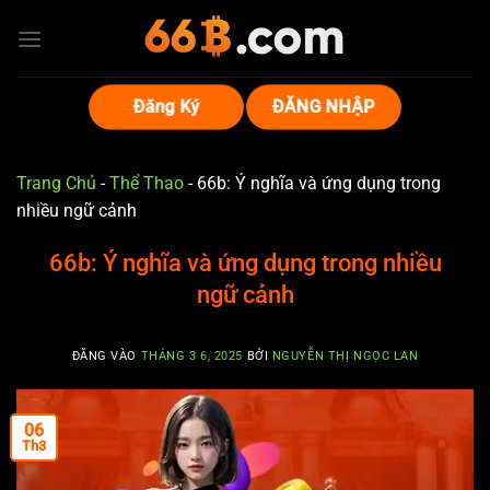
Bỏ
qua
nội
dung
Đăng Ký
ĐĂNG NHẬP
Trang Chủ
-
Thể Thao
-
66b: Ý nghĩa và ứng dụng trong
nhiều ngữ cảnh
66b: Ý nghĩa và ứng dụng trong nhiều
ngữ cảnh
ĐĂNG VÀO
THÁNG 3 6, 2025
BỞI
NGUYỄN THỊ NGỌC LAN
06
Th3