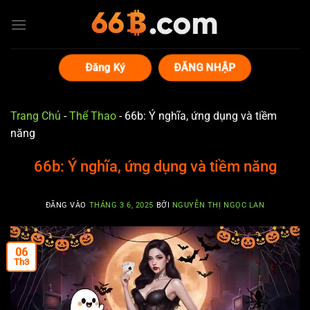
Bỏ
qua
nội
dung
Đăng Ký
ĐĂNG NHẬP
Trang Chủ
-
Thể Thao
-
66b: Ý nghĩa, ứng dụng và tiềm
năng
66b: Ý nghĩa, ứng dụng và tiềm năng
ĐĂNG VÀO
THÁNG 3 6, 2025
BỞI
NGUYỄN THỊ NGỌC LAN
06
Th3