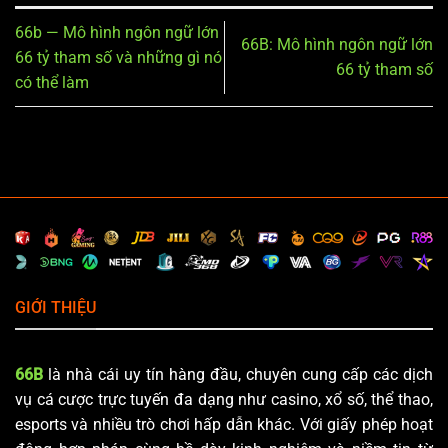
66b — Mô hình ngôn ngữ lớn
66B: Mô hình ngôn ngữ lớn
66 tỷ tham số và những gì nó
66 tỷ tham số
có thể làm
GIỚI THIỆU
66B
là nhà cái uy tín hàng đầu, chuyên cung cấp các dịch
vụ cá cược trực tuyến đa dạng như casino, xổ số, thể thao,
esports và nhiều trò chơi hấp dẫn khác. Với giấy phép hoạt