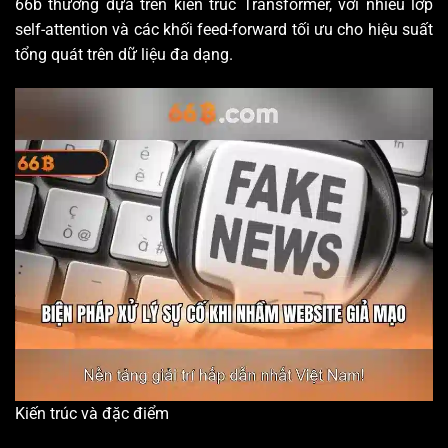
66b thường dựa trên kiến trúc Transformer, với nhiều lớp
self-attention và các khối feed-forward tối ưu cho hiệu suất
tổng quát trên dữ liệu đa dạng.
Kiến trúc và đặc điểm