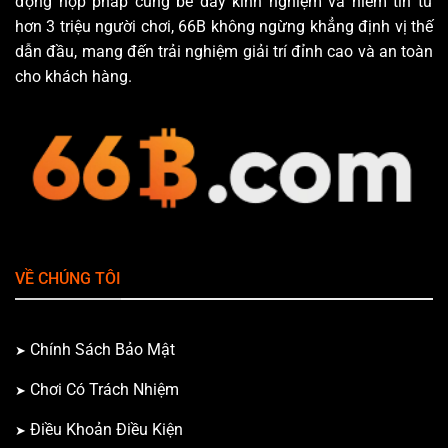
động hợp pháp cùng bề dày kinh nghiệm và niềm tin từ
hơn 3 triệu người chơi, 66B không ngừng khẳng định vị thế
dẫn đầu, mang đến trải nghiệm giải trí đỉnh cao và an toàn
cho khách hàng.
VỀ CHÚNG TÔI
Chính Sách Bảo Mật
Chơi Có Trách Nhiệm
Điều Khoản Điều Kiện