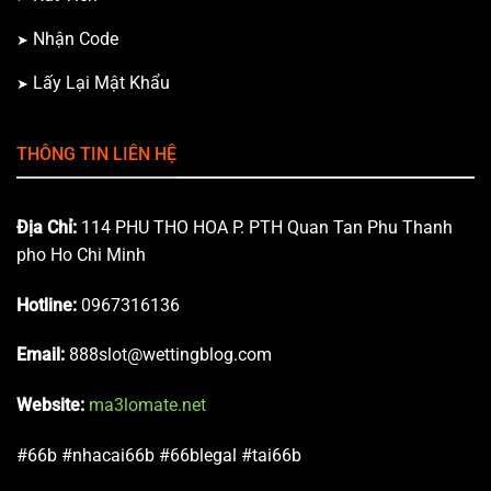
Nhận Code
Lấy Lại Mật Khẩu
THÔNG TIN LIÊN HỆ
Địa Chỉ:
114 PHU THO HOA P. PTH Quan Tan Phu Thanh
pho Ho Chi Minh
Hotline:
0967316136
Email:
888slot@wettingblog.com
Website:
ma3lomate.net
#66b #nhacai66b #66blegal #tai66b