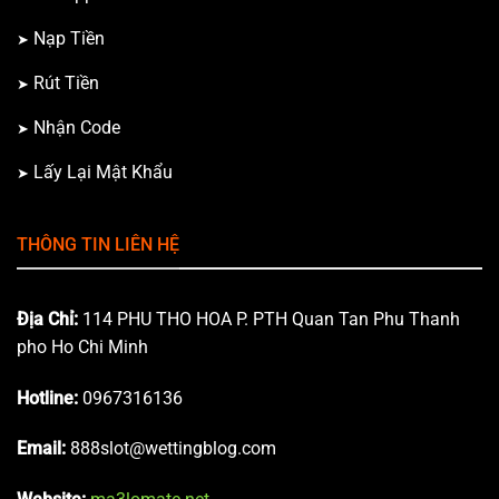
Nạp Tiền
Rút Tiền
Nhận Code
Lấy Lại Mật Khẩu
THÔNG TIN LIÊN HỆ
Địa Chỉ:
114 PHU THO HOA P. PTH Quan Tan Phu Thanh
pho Ho Chi Minh
Hotline:
0967316136
Email:
888slot@wettingblog.com