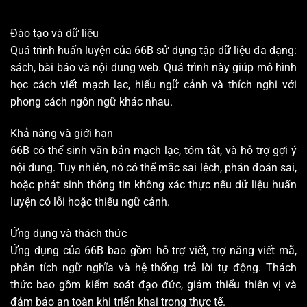
Đào tạo và dữ liệu
Quá trình huấn luyện của 66B sử dụng tập dữ liệu đa dạng:
sách, bài báo và nội dung web. Quá trình này giúp mô hình
học cách viết mạch lạc, hiểu ngữ cảnh và thích nghi với
phong cách ngôn ngữ khác nhau.
Khả năng và giới hạn
66B có thể sinh văn bản mạch lạc, tóm tắt, và hỗ trợ gợi ý
nội dung. Tuy nhiên, nó có thể mắc sai lệch, phán đoán sai,
hoặc phát sinh thông tin không xác thực nếu dữ liệu huấn
luyện có lỗi hoặc thiếu ngữ cảnh.
Ứng dụng và thách thức
Ứng dụng của 66B bao gồm hỗ trợ viết, trợ năng viết mã,
phân tích ngữ nghĩa và hệ thống trả lời tự động. Thách
thức bao gồm kiểm soát đạo đức, giảm thiểu thiên vị và
đảm bảo an toàn khi triển khai trong thực tế.