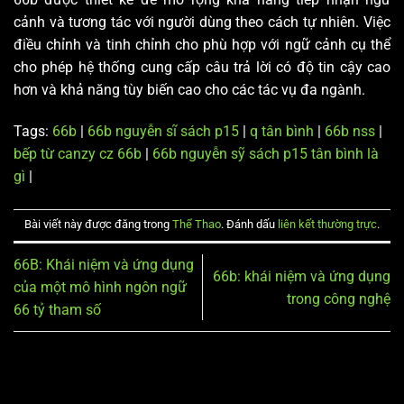
cảnh và tương tác với người dùng theo cách tự nhiên. Việc
điều chỉnh và tinh chỉnh cho phù hợp với ngữ cảnh cụ thể
cho phép hệ thống cung cấp câu trả lời có độ tin cậy cao
hơn và khả năng tùy biến cao cho các tác vụ đa ngành.
Tags:
66b
|
66b nguyễn sĩ sách p15
|
q tân bình
|
66b nss
|
bếp từ canzy cz 66b
|
66b nguyễn sỹ sách p15 tân bình là
gì
|
Bài viết này được đăng trong
Thể Thao
. Đánh dấu
liên kết thường trực
.
66B: Khái niệm và ứng dụng
66b: khái niệm và ứng dụng
của một mô hình ngôn ngữ
trong công nghệ
66 tỷ tham số