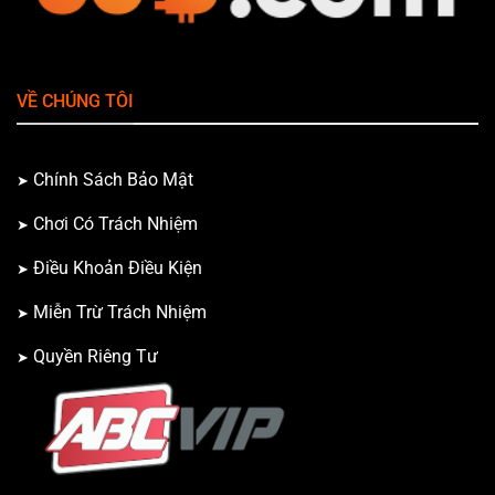
VỀ CHÚNG TÔI
Chính Sách Bảo Mật
Chơi Có Trách Nhiệm
Điều Khoản Điều Kiện
Miễn Trừ Trách Nhiệm
Quyền Riêng Tư