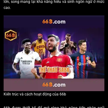
lớn, song mang lại khả năng hiểu và sinh ngôn ngữ ở mức
cao.
Kiến trúc và cách hoạt động của 66b
66b được thiết kế để mở rộng khả năng tiếp nhận ngữ