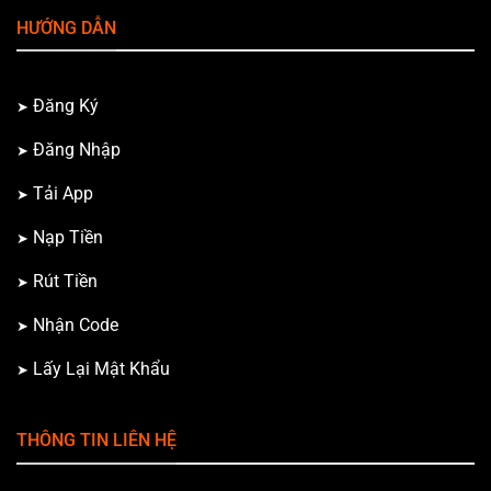
HƯỚNG DẪN
Đăng Ký
Đăng Nhập
Tải App
Nạp Tiền
Rút Tiền
Nhận Code
Lấy Lại Mật Khẩu
THÔNG TIN LIÊN HỆ