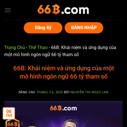
Bỏ
qua
nội
dung
Đăng Ký
ĐĂNG NHẬP
Trang Chủ
-
Thể Thao
-
66B: Khái niệm và ứng dụng của
một mô hình ngôn ngữ 66 tỷ tham số
66B: Khái niệm và ứng dụng của một
mô hình ngôn ngữ 66 tỷ tham số
ĐĂNG VÀO
THÁNG 3 6, 2025
BỞI
NGUYỄN THỊ NGỌC LAN
06
Th3