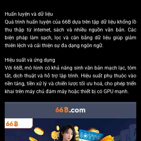
Huấn luyện và dữ liệu
Quá trình huấn luyện của 66B dựa trên tập dữ liệu khổng lồ
thu thập từ internet, sách và nhiều nguồn văn bản. Các
biện pháp làm sạch, lọc và cân bằng dữ liệu giúp giảm
thiên lệch và cải thiện sự đa dạng ngôn ngữ.
Hiệu suất và ứng dụng
Với 66B, mô hình có khả năng sinh văn bản mạch lạc, tóm
tắt, dịch thuật và hỗ trợ lập trình. Hiệu suất phụ thuộc vào
nền tảng, tiền xử lý và chiến lược tối ưu hoá, cho phép triển
khai trên máy chủ đám mây hoặc thiết bị có GPU mạnh.