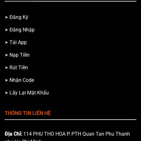
Đăng Ký
Đăng Nhập
Tải App
Nạp Tiền
Rút Tiền
Nhận Code
Lấy Lại Mật Khẩu
THÔNG TIN LIÊN HỆ
Địa Chỉ:
114 PHU THO HOA P. PTH Quan Tan Phu Thanh