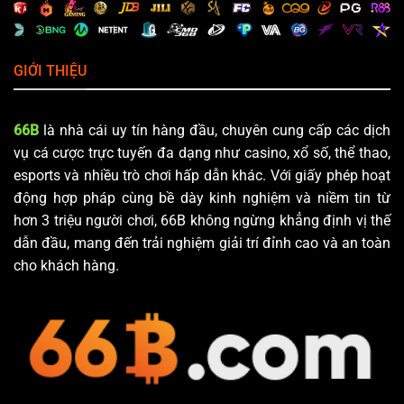
GIỚI THIỆU
66B
là nhà cái uy tín hàng đầu, chuyên cung cấp các dịch
vụ cá cược trực tuyến đa dạng như casino, xổ số, thể thao,
esports và nhiều trò chơi hấp dẫn khác. Với giấy phép hoạt
động hợp pháp cùng bề dày kinh nghiệm và niềm tin từ
hơn 3 triệu người chơi, 66B không ngừng khẳng định vị thế
dẫn đầu, mang đến trải nghiệm giải trí đỉnh cao và an toàn
cho khách hàng.