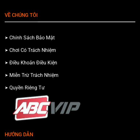
VỀ CHÚNG TÔI
Chính Sách Bảo Mật
Chơi Có Trách Nhiệm
Điều Khoản Điều Kiện
Miễn Trừ Trách Nhiệm
Quyền Riêng Tư
HƯỚNG DẪN