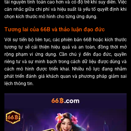
tài nguyên tính toán cao hơn và có độ trễ khi suy diễn. Việc
cân nhắc giữa chi phí và hiệu suất là yếu tố quyết định khi
chọn kích thước mô hình cho từng ứng dụng.
Tương lai của 66B và thảo luận đạo đức
Với sự tiến bộ liên tục, các phiên bản 66B hoặc kích thước
tương tự sẽ cải thiện hiệu quả và an toàn, đồng thời mở
rộng phạm vi ứng dụng. Cần chú ý đến đạo đức, quyền
riêng tư và sự minh bạch trong cách dữ liệu được dùng và
cách mô hình được triển khai. Nhiều nỗ lực đang nhằm
phát triển đánh giá khách quan và phương pháp giảm sai
lệch thông tin.