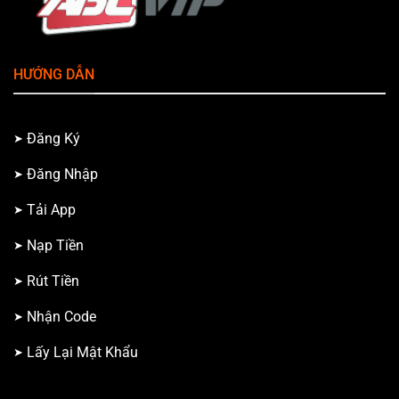
HƯỚNG DẪN
Đăng Ký
Đăng Nhập
Tải App
Nạp Tiền
Rút Tiền
Nhận Code
Lấy Lại Mật Khẩu