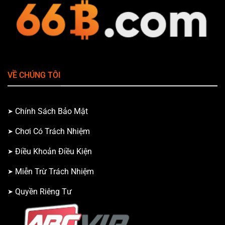
VỀ CHÚNG TÔI
Chính Sách Bảo Mật
Chơi Có Trách Nhiệm
Điều Khoản Điều Kiện
Miễn Trừ Trách Nhiệm
Quyền Riêng Tư