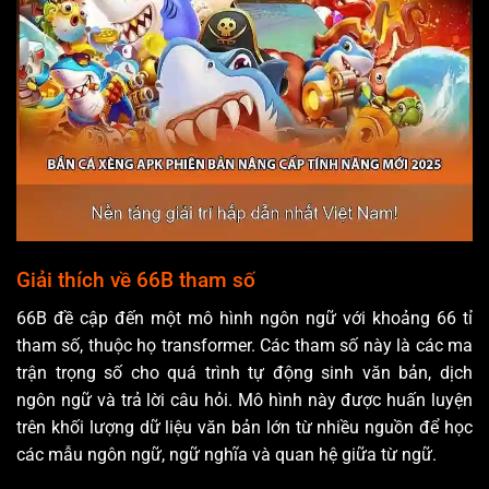
Giải thích về 66B tham số
66B đề cập đến một mô hình ngôn ngữ với khoảng 66 tỉ
tham số, thuộc họ transformer. Các tham số này là các ma
trận trọng số cho quá trình tự động sinh văn bản, dịch
ngôn ngữ và trả lời câu hỏi. Mô hình này được huấn luyện
trên khối lượng dữ liệu văn bản lớn từ nhiều nguồn để học
các mẫu ngôn ngữ, ngữ nghĩa và quan hệ giữa từ ngữ.