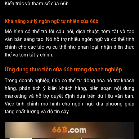
Kiến trúc và tham số của 66b
Khả năng xử lý ngôn ngữ tự nhiên của 66b
Mô hình có thể trả lời câu hỏi, dịch thuật, tóm tắt và tạo
văn bản sáng tạo. Nó hỗ trợ nhiều ngôn ngữ và có thể tinh
chỉnh cho các tác vụ cụ thể như phân loại, nhận diện thực
thể và tóm tắt ý chính.
Ứng dụng thực tiễn của 66b trong doanh nghiệp
Trong doanh nghiệp, 66b có thể tự động hóa hỗ trợ khách
hàng, phân tích ý kiến khách hàng, biên soạn nội dung
marketing và hỗ trợ quyết định dựa trên dữ liệu văn bản.
Việc tinh chỉnh mô hình cho ngôn ngữ địa phương giúp
tăng chất lượng và độ tin cậy.