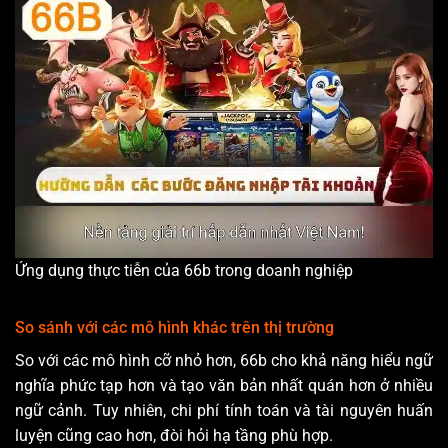
Ứng dụng thực tiễn của 66b trong doanh nghiệp
So sánh với các mô hình khác trên thị trường
So với các mô hình cỡ nhỏ hơn, 66b cho khả năng hiểu ngữ
nghĩa phức tạp hơn và tạo văn bản nhất quán hơn ở nhiều
ngữ cảnh. Tuy nhiên, chi phí tính toán và tài nguyên huấn
luyện cũng cao hơn, đòi hỏi hạ tầng phù hợp.