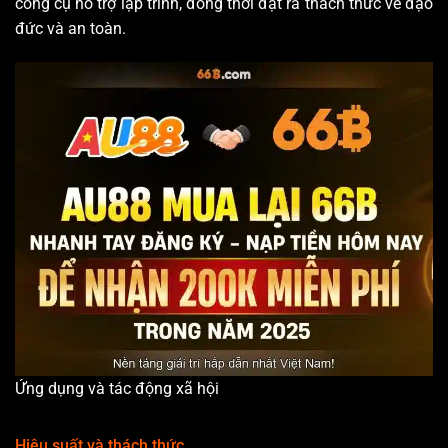
công cụ hỗ trợ lập trình, đồng thời đặt ra thách thức về đạo
đức và an toàn.
Ứng dụng và tác động xã hội
Hiệu suất và thách thức