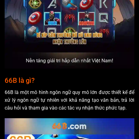
66B là gì?
66B là một mô hình ngôn ngữ quy mô lớn được thiết kế để
xử lý ngôn ngữ tự nhiên với khả năng tạo văn bản, trả lời
câu hỏi và tham gia vào các tác vụ nhận thức phức tạp.