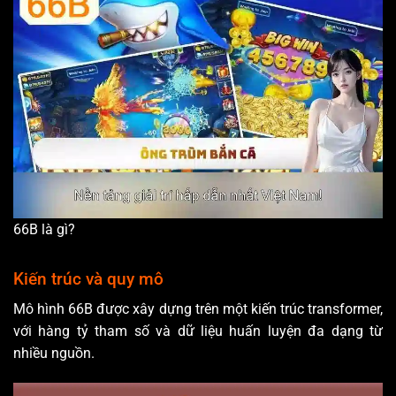
66B là gì?
Kiến trúc và quy mô
Mô hình 66B được xây dựng trên một kiến trúc transformer,
với hàng tỷ tham số và dữ liệu huấn luyện đa dạng từ
nhiều nguồn.