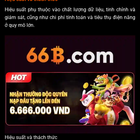
Hiệu suất phụ thuộc vào chất lượng dữ liệu, tinh chỉnh và
giám sát, cũng như chi phí tính toán và tiêu thụ điện năng
ở quy mô lớn.
Hiệu suất và thách thức